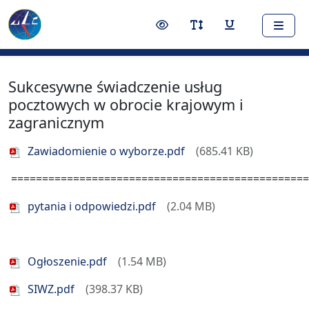
Nawigacja
Treść
Narzędzia dostępności
Przełącz kontrast
Przełącz rozmiar czci
Przełącz podkr
Sukcesywne świadczenie usług
pocztowych w obrocie krajowym i
zagranicznym
Zawiadomienie o wyborze.pdf
685.41 KB
================================================
pytania i odpowiedzi.pdf
2.04 MB
Ogłoszenie.pdf
1.54 MB
SIWZ.pdf
398.37 KB