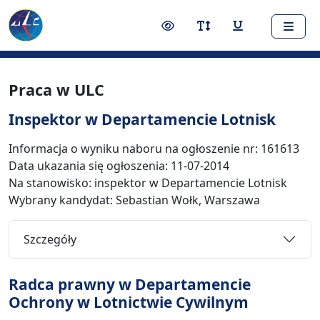
Nawigacja
Treść
Narzędzia dostępności
Przełącz kontrast
Przełącz rozmiar czci
Przełącz podkr
Praca w ULC
Inspektor w Departamencie Lotnisk
Informacja o wyniku naboru na ogłoszenie nr: 161613
Data ukazania się ogłoszenia: 11-07-2014
Na stanowisko: inspektor w Departamencie Lotnisk
Wybrany kandydat: Sebastian Wołk, Warszawa
Szczegóły
Radca prawny w Departamencie
Ochrony w Lotnictwie Cywilnym