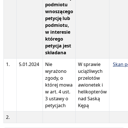
podmiotu
wnoszącego
petycję lub
podmiotu,
w interesie
którego
petycja jest
składana
1.
5.01.2024
Nie
W sprawie
Skan pe
wyrażono
uciążliwych
zgody, o
przelotów
której mowa
awionetek i
w art. 4 ust.
helikopterów
3 ustawy o
nad Saską
petycjach
Kępą
2.