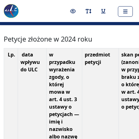
Nawigacja
Treść
Narzędzia dostępności
Przełącz kontrast
Przełącz rozmiar czci
Przełącz podkr
Petycje złożone w 2024 roku
Lp.
data
w
przedmiot
skan pe
wpływu
przypadku
petycji
(zano
do ULC
wyrażenia
w przy
zgody, o
braku 
której
o któr
mowa w
w art. 
art. 4 ust. 3
ustaw
ustawy o
o petyc
petycjach —
imię i
nazwisko
albo nazwę