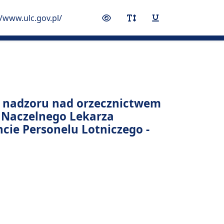
//www.ulc.gov.pl/
Przełącz kontrast
Przełącz rozmiar czcionk
Przełącz podkreś
ia nadzoru nad orzecznictwem
 Naczelnego Lekarza
ie Personelu Lotniczego -