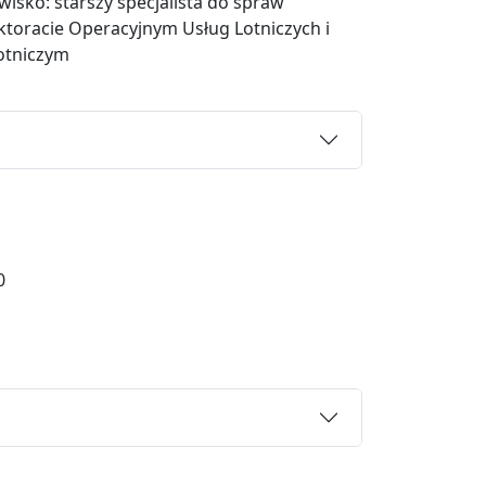
sko: starszy specjalista do spraw
ektoracie Operacyjnym Usług Lotniczych i
otniczym
0