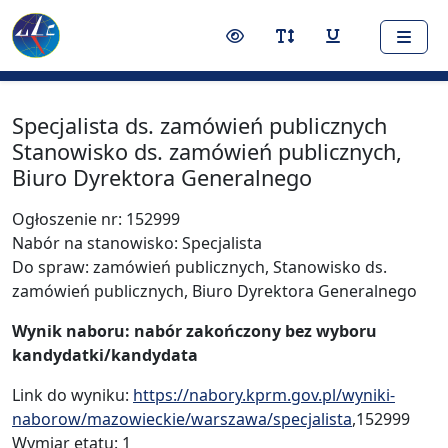
Nawigacja
Treść
Narzędzia dostępności
Przełącz kontrast
Przełącz rozmiar czci
Przełącz podkr
Specjalista ds. zamówień publicznych
Stanowisko ds. zamówień publicznych,
Biuro Dyrektora Generalnego
Ogłoszenie nr: 152999
Nabór na stanowisko: Specjalista
Do spraw: zamówień publicznych, Stanowisko ds.
zamówień publicznych, Biuro Dyrektora Generalnego
Wynik naboru: nabór zakończony bez wyboru
kandydatki/kandydata
Link do wyniku:
https://nabory.kprm.gov.pl/wyniki-
naborow/mazowieckie/warszawa/specjalista
,152999
Wymiar etatu: 1