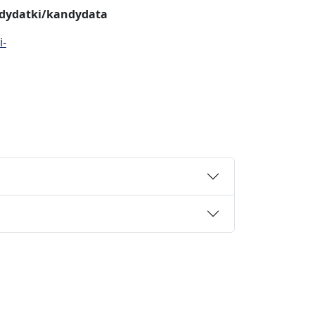
ndydatki/kandydata
i-
1