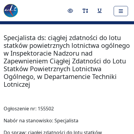
Nawigacja
Treść
Narzędzia dostępności
Przełącz kontrast
Przełącz rozmiar czci
Przełącz podkr
Specjalista ds: ciągłej zdatności do lotu
statków powietrznych lotnictwa ogólnego
w Inspektoracie Nadzoru nad
Zapewnieniem Ciągłej Zdatności do Lotu
Statków Powietrznych Lotnictwa
Ogólnego, w Departamencie Techniki
Lotniczej
Ogłoszenie nr: 155502
Nabór na stanowisko: Specjalista
Do spraw: ciągłej zdatności do lotu statków